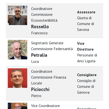
Coordinatore
Assessore
Commissione
Giunta di
Ecosostenibilità
Comune di
Rossello
Savona
Francesco
Segretario Generale
Vice
Commissione Federsanità
Direttore
Petralia
Personale di
Anci Liguria
Luca
Coordinatore
Consigliere
Commissione Finanza
Consiglio di
Locale
Comune di
Piciocchi
Genova
Pietro
Vice Coordinatore