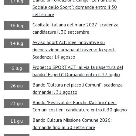
17 lug
Sociale dello Sport": domande entro il 30
settembre
Capitale italiana del mare 2027: scadenza
16 lug
candidature il 30 settembre
Avviso Sport Act: idee innovative su
14 lug
rigenerazione urbana attraverso lo sport.
Scadenza: 14 agosto
Progetto SPORT ACT: al via la riapertura del
6 lug
bando “Esperti”. Domande entro il 27 luglio
Bando "Cultura nei piccoli Comuni": scadenza
26 giu
domande il 31 agosto
Bando "Festival dei Fuochi d'Artificio" per i
23 giu
Comuni costieri: candidature entro il 30 giugno
Bando Cultura Missione Comune 2026:
11 giu
domande fino al 30 settembre