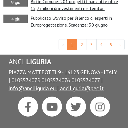
Bici in Comune: 201 progetti finanziati e oltre
9 giu
15,7 milioni di investimenti nei territori
Pubblicato l'Avviso per l'elenco di esperti in
4 giu
Europrogettazione. Scadenza: 30 giugno
‹
1
2
3
4
5
›
ANCI
LIGURIA
PIAZZA MATTEOTTI 9 - 16123 GENOVA - ITALY
| 0105574075 0105574076 0105574077 |
info@anciliguria.eu |
anciliguria@pec.it