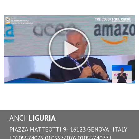
ANCI
LIGURIA
PIAZZA MATTEOTTI 9 - 16123 GENOVA - ITALY
| 0105574075 0105574076 0105574077 |