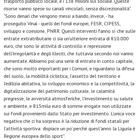
trasporto pubblico locale, e i 138 milioni sul sociale. Queste
risorse vanno spese su canali vincolati, senza discrezionalità".
"Sono denari che vengono messi a bando, invece, - ha
proseguito Vinai - quelli dei fondi europei, FESR, CIPESS,
sviluppo e coesione, PNRR. Questi interventi fanno sì che sulle
entrate extratributarie ci sia un'ulteriore entrata di 810.000
euro, che sono le attività di controllo e repressione
dell'irregolarità e degli illeciti, che tuttavia secondo noi vanno
aumentate. Abbiamo poi una serie di entrate in conto capitale,
che sono molto importanti per i Comuni, e riguardano la difesa
del suolo, la mobilità ciclistica, l'assetto del territorio e
l'edilizia abitativa, lo sviluppo economico e la competitività, la
digitalizzazione del patrimonio culturale, le calamità
pregresse, le avversità atmosferiche, l'investimento su salute
e ambiente, e 815mila euro di somme erogate non utilizzate
sui fondi provenienti dallo Stato per investimento. L'unica voce
negativa che ci ha sorpreso è la riduzione di fondi statali per
l'attività sportiva: dispiace un po' perché quest'anno la Liguria è
Regione europea dello sport".