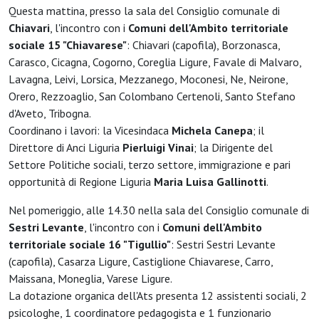
Questa mattina, presso la sala del Consiglio comunale di
Chiavari
, l'incontro con i
Comuni dell'Ambito territoriale
sociale 15 "Chiavarese"
: Chiavari (capofila), Borzonasca,
Carasco, Cicagna, Cogorno, Coreglia Ligure, Favale di Malvaro,
Lavagna, Leivi, Lorsica, Mezzanego, Moconesi, Ne, Neirone,
Orero, Rezzoaglio, San Colombano Certenoli, Santo Stefano
d'Aveto, Tribogna.
Coordinano i lavori: la Vicesindaca
Michela Canepa
; il
Direttore di Anci Liguria
Pierluigi Vinai
; la Dirigente del
Settore Politiche sociali, terzo settore, immigrazione e pari
opportunità di Regione Liguria
Maria Luisa Gallinotti
.
Nel pomeriggio, alle 14.30 nella sala del Consiglio comunale di
Sestri Levante
, l'incontro con i
Comuni dell'Ambito
territoriale sociale 16 "Tigullio"
: Sestri Sestri Levante
(capofila), Casarza Ligure, Castiglione Chiavarese, Carro,
Maissana, Moneglia, Varese Ligure.
La dotazione organica dell'Ats presenta 12 assistenti sociali, 2
psicologhe, 1 coordinatore pedagogista e 1 funzionario