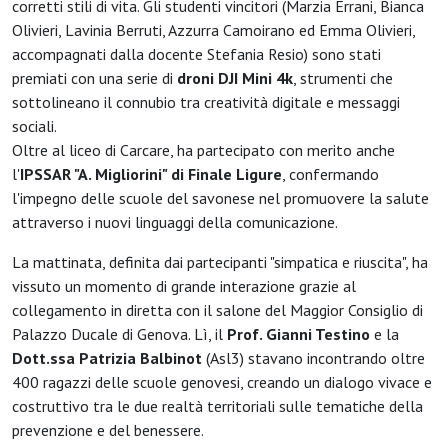
corretti stili di vita. Gli studenti vincitori (Marzia Errani, Bianca
Olivieri, Lavinia Berruti, Azzurra Camoirano ed Emma Olivieri,
accompagnati dalla docente Stefania Resio) sono stati
premiati con una serie di
droni DJI Mini 4k
, strumenti che
sottolineano il connubio tra creatività digitale e messaggi
sociali.
Oltre al liceo di Carcare, ha partecipato con merito anche
l'
IPSSAR "A. Migliorini" di Finale Ligure
, confermando
l'impegno delle scuole del savonese nel promuovere la salute
attraverso i nuovi linguaggi della comunicazione.
La mattinata, definita dai partecipanti "simpatica e riuscita", ha
vissuto un momento di grande interazione grazie al
collegamento in diretta con il salone del Maggior Consiglio di
Palazzo Ducale di Genova. Lì, il
Prof. Gianni Testino
e la
Dott.ssa Patrizia Balbinot
(Asl3) stavano incontrando oltre
400 ragazzi delle scuole genovesi, creando un dialogo vivace e
costruttivo tra le due realtà territoriali sulle tematiche della
prevenzione e del benessere.