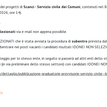
dei progetti di
Scanci - Servizio civile dei Comuni
, contenuti nel B
2026, ore 14).
.
lezionati
via e-mail non appena possibile.
EZIONATI che è stata avviata la procedura di
subentro
prevista da
 subentrare nei posti vacanti i candidati risultati IDONEI NON SELEZ
nteggio per lo stesso ente, in seguito si passerà ad altri enti del
 (in via preliminare dello stesso settore) con candidati IDONEI 
zie/dettaglio/pubblicazione-graduatorie-provvisorie-servizio-civil
Kb