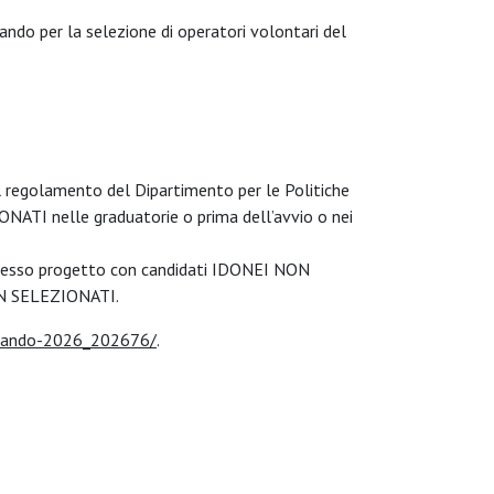
ando per la selezione di operatori volontari del
l regolamento del Dipartimento per le Politiche
IONATI nelle graduatorie o prima dell’avvio o nei
lo stesso progetto con candidati IDONEI NON
NON SELEZIONATI.
e--bando-2026_202676/
.