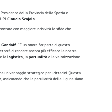
l Presidente della Provincia della Spezia e
e UPI
Claudio Scajola
.
ontare con maggiore incisività le sfide che
 Gandolfi
: "È un onore far parte di questo
metterà di rendere ancora più efficace la nostra
me la
logistica
, la
portualità
e la valorizzazione
 ma un vantaggio strategico per i cittadini. Questa
 assicurando che le peculiarità della Liguria siano