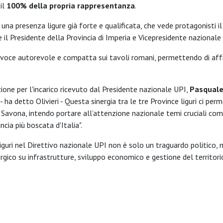
il
100% della propria rappresentanza
.
e una presenza ligure già forte e qualificata, che vede protagonisti i
 e il Presidente della Provincia di Imperia e Vicepresidente nazional
a voce autorevole e compatta sui tavoli romani, permettendo di affr
zione per l'incarico ricevuto dal Presidente nazionale UPI,
Pasquale
 ha detto Olivieri - Questa sinergia tra le tre Province liguri ci per
a Savona, intendo portare all’attenzione nazionale temi cruciali co
ncia più boscata d'Italia".
a liguri nel Direttivo nazionale UPI non è solo un traguardo politico,
co su infrastrutture, sviluppo economico e gestione del territorio,