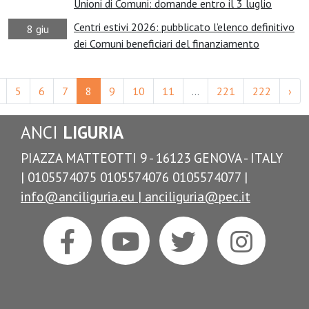
Unioni di Comuni: domande entro il 3 luglio
Centri estivi 2026: pubblicato l’elenco definitivo
8 giu
dei Comuni beneficiari del finanziamento
5
6
7
8
9
10
11
...
221
222
›
ANCI
LIGURIA
PIAZZA MATTEOTTI 9 - 16123 GENOVA - ITALY
| 0105574075 0105574076 0105574077 |
info@anciliguria.eu |
anciliguria@pec.it