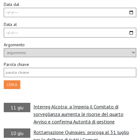
Data dal
Data al
Argomento
Parola chiave
CERCA
Interreg Alcotra: a Imperia il Comitato di
11 giu
sorveglianza aumenta le risorse del quarto
Avviso e conferma Autorità di gestione
Rottamazione Quinquies: proroga al 31 luglio
10 giu
per le delibere di tutti i Comuni