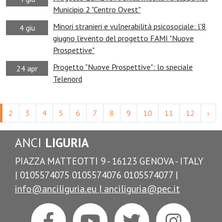
Municipio 2 "Centro Ovest"
Minori stranieri e vulnerabilità psicosociale: l'8
4 giu
giugno l’evento del progetto FAMI "Nuove
Prospettive"
Progetto "Nuove Prospettive": lo speciale
24 apr
Telenord
2
3
4
5
6
7
8
9
10
11
12
›
ANCI
LIGURIA
PIAZZA MATTEOTTI 9 - 16123 GENOVA - ITALY
| 0105574075 0105574076 0105574077 |
info@anciliguria.eu |
anciliguria@pec.it