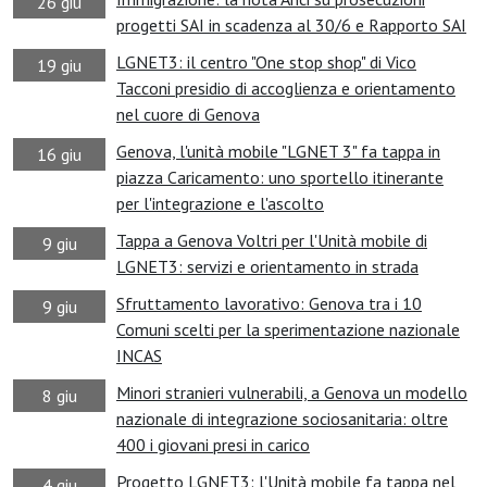
26 giu
progetti SAI in scadenza al 30/6 e Rapporto SAI
LGNET3: il centro "One stop shop" di Vico
19 giu
Tacconi presidio di accoglienza e orientamento
nel cuore di Genova
Genova, l'unità mobile "LGNET 3" fa tappa in
16 giu
piazza Caricamento: uno sportello itinerante
per l'integrazione e l'ascolto
Tappa a Genova Voltri per l'Unità mobile di
9 giu
LGNET3: servizi e orientamento in strada
Sfruttamento lavorativo: Genova tra i 10
9 giu
Comuni scelti per la sperimentazione nazionale
INCAS
Minori stranieri vulnerabili, a Genova un modello
8 giu
nazionale di integrazione sociosanitaria: oltre
400 i giovani presi in carico
Progetto LGNET3: l'Unità mobile fa tappa nel
4 giu