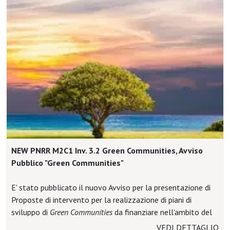
civici presenti in ANNCSU, nonché, tramite la PDND, inviare
ad ANNCSU la lista dei civici georeferenziati. Per farlo
potranno candidarsi su PA digitale 2026 fino al 15
settembre 2025, salvo esaurimento delle risorse.
https://areariservata.padigitale2026.gov.it/Pa_digitale2026_de
id=a01bU00000FnKS8QAN
NEW PNRR M2C1 Inv. 3.2 Green Communities, Avviso
Pubblico "Green Communities"
E' stato pubblicato il nuovo Avviso per la presentazione di
Proposte di intervento per la realizzazione di piani di
sviluppo di
Green Communities
da finanziare nell'ambito del
PNRR, Missione 2 – Rivoluzione verde e Transizione
VEDI DETTAGLIO