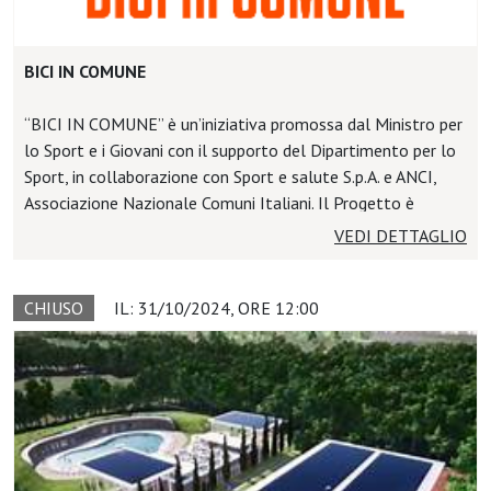
BICI IN COMUNE
“BICI IN COMUNE” è un’iniziativa promossa dal Ministro per
lo Sport e i Giovani con il supporto del Dipartimento per lo
Sport, in collaborazione con Sport e salute S.p.A. e ANCI,
Associazione Nazionale Comuni Italiani. Il Progetto è
rivolto a tutti i Comuni Italiani con l'obiettivo di favorire la
VEDI DETTAGLIO
promozione della mobilità ciclistica, incoraggiando l'uso
della bicicletta come mezzo di trasporto quotidiano e
sostenibile e come strumento per uno stile di vita sano e
CHIUSO
IL: 31/10/2024, ORE 12:00
attivo , nonché quella del cicloturismo, un settore in forte
crescita che può portare sviluppo economico e sociale alle
comunità locali.
OBIETTIVI E FINALITA'
• Incentivare la mobilità ciclabile e l’uso della bicicletta