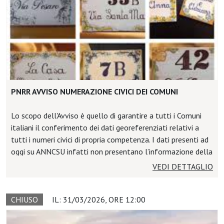
amministrativa
delle amministrazioni locali, sostenendo il
processo di
trasformazione organizzativa
e digitale
e
migliorando l’efficienza complessiva dei servizi pubblici.
PNRR AVVISO NUMERAZIONE CIVICI DEI COMUNI
Lo scopo dell'Avviso è quello di garantire a tutti i Comuni
italiani il conferimento dei dati georeferenziati relativi a
tutti i numeri civici di propria competenza. I dati presenti ad
oggi su ANNCSU infatti non presentano l’informazione della
georeferenziazione, caratteristica che per norma può essere
VEDI DETTAGLIO
inserita nella banca dati solo ed esclusivamente dal
Comune stesso.
CHIUSO
IL: 31/03/2026, ORE 12:00
Grazie all'Avviso i Comuni potranno quindi verificare ed
eventualmente integrare l'attuale lista di strade e numeri