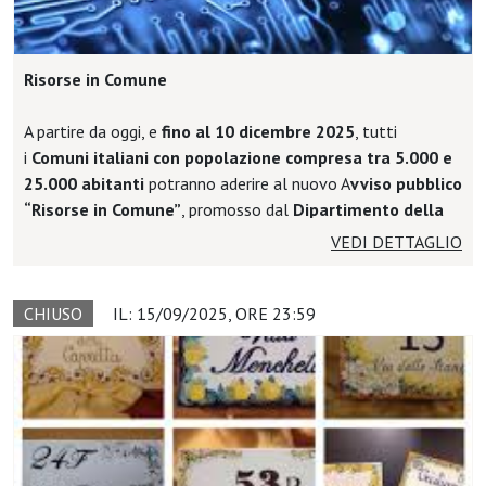
Risorse in Comune
A partire da oggi, e
fino al 10 dicembre 2025
, tutti
i
Comuni italiani con popolazione compresa tra 5.000 e
25.000 abitanti
potranno aderire al nuovo A
vviso pubblico
“Risorse in Comune”
, promosso dal
Dipartimento della
funzione pubblica
, in collaborazione con i partner
VEDI DETTAGLIO
istituzionali Consip S.p.A., Invitalia S.p.A. e Formez PA, e
finanziato nell’ambito della Missione 1, Componente 1,
Investimento 2.3 “Competenze e capacità amministrativa”,
CHIUSO
IL: 15/09/2025, ORE 23:59
Sub-investimento 2.3.2 “Sviluppo delle capacità nella
pianificazione, organizzazione e formazione strategica della
forza lavoro” del PNRR
Con una
dotazione complessiva di 100 milioni di euro
,
l’iniziativa mira a
rafforzare concretamente la capacità